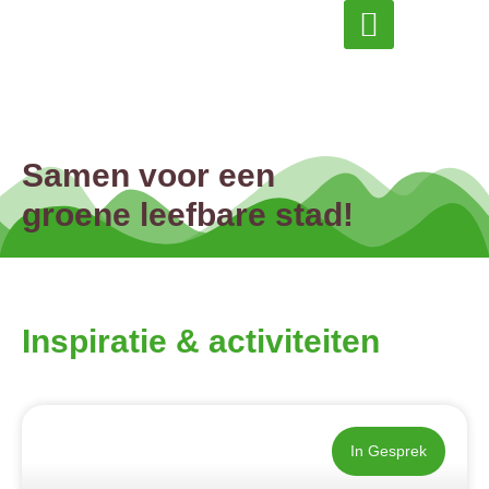
Inspiratie & actueel
Samen voor een
groene leefbare stad!
Inspiratie & activiteiten
In Gesprek